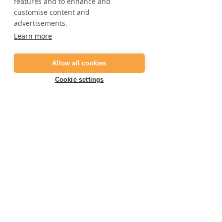
features and to enhance and
op weg naar de kust langs de
customise content and
Avenida del Mar.
advertisements.
Learn more
Lees hier meer
Allow all cookies
Cookie settings
Wil je de mooie
natuur van Marbella
ervaren?
Canyoning in Marbella
biedt de
perfecte gelegenheid om de
prachtige Spaanse buitenlucht te
verkennen, waarbij zowel wandelen